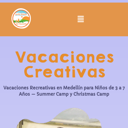
Vacaciones
Creativas
Vacaciones Recreativas en Medellín para Niños de 3 a 7
Años — Summer Camp y Christmas Camp